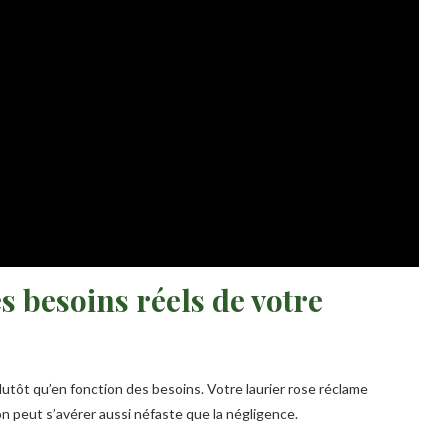
es besoins réels de votre
lutôt qu’en fonction des besoins. Votre laurier rose réclame
on peut s’avérer aussi néfaste que la négligence.