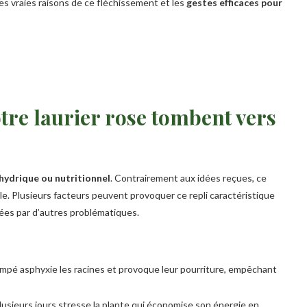
s vraies raisons de ce fléchissement et les
gestes efficaces pour
otre laurier rose tombent vers
hydrique ou nutritionnel
. Contrairement aux idées reçues, ce
e. Plusieurs facteurs peuvent provoquer ce repli caractéristique
es par d’autres problématiques.
pé asphyxie les racines et provoque leur pourriture, empêchant
lusieurs jours stresse la plante qui économise son énergie en