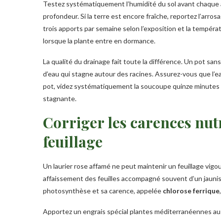
Testez systématiquement l’humidité du sol avant chaque 
profondeur. Si la terre est encore fraîche, reportez l’arro
trois apports par semaine selon l’exposition et la températu
lorsque la plante entre en dormance.
La qualité du drainage fait toute la différence. Un pot san
d’eau qui stagne autour des racines. Assurez-vous que l’ea
pot, videz systématiquement la soucoupe quinze minutes a
stagnante.
Corriger les carences nutr
feuillage
Un laurier rose affamé ne peut maintenir un feuillage vi
affaissement des feuilles accompagné souvent d’un jauniss
photosynthèse et sa carence, appelée
chlorose ferrique
Apportez un engrais spécial plantes méditerranéennes au 