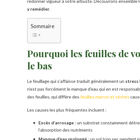
redonner vigueur à votre arbuste. Découvrons ensemble le
y remédier
.
Sommaire
Pourquoi les feuilles de v
le bas
Le feuillage qui s’affaisse traduit généralement un
stress 
n’est pas forcément le manque d’eau qui en est responsabl
des feuilles, qui diffère des
feuilles marron et sèches
causé
Les causes les plus fréquentes incluent :
Excès d’arrosage
: un substrat constamment détrem
l’absorption des nutriments
Manque d’eau prolongé
: un sol trop sec pendant p