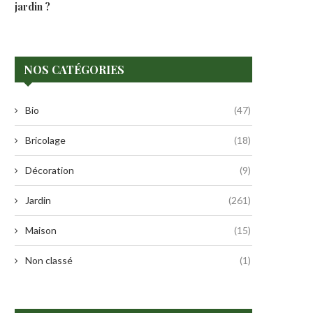
jardin ?
NOS CATÉGORIES
Bio
(47)
Bricolage
(18)
Décoration
(9)
Jardin
(261)
Maison
(15)
Non classé
(1)